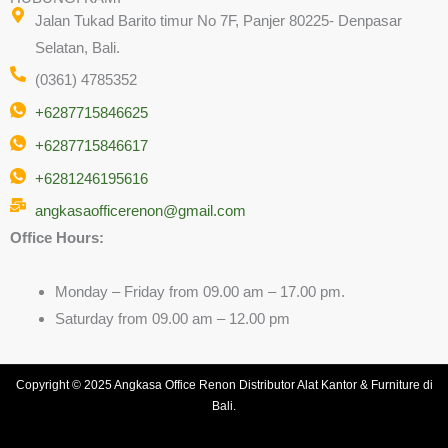
Jalan Tukad Barito timur No 7F, Panjer 80225- Denpasar
Selatan, Bali.
(0361) 4785352
+6287715846625
+6287715846617
+6281246195616
angkasaofficerenon@gmail.com
Office Hours:
Monday – Friday from 09.00 am – 17.00 pm.
Saturday from 09.00 am – 12.00 pm
Copyright © 2025 Angkasa Office Renon Distributor Alat Kantor & Furniture di
Bali.