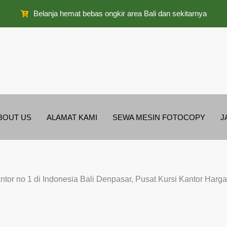
Belanja hemat bebas ongkir area Bali dan sekitarnya
BOUT US
ALAMAT KAMI
SEWA MESIN FOTOCOPY
J
antor no 1 di Indonesia Bali Denpasar, Pusat Kursi Kantor Har