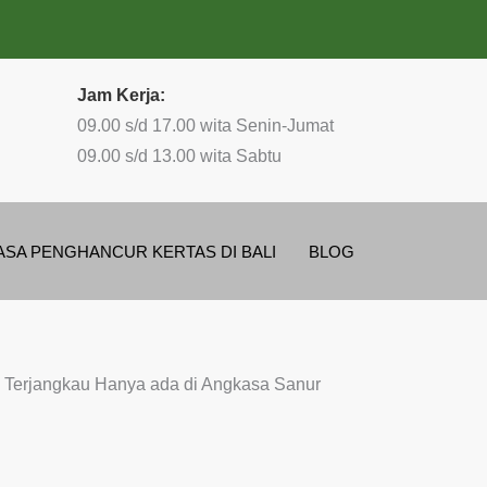
Jam Kerja:
09.00 s/d 17.00 wita Senin-Jumat
09.00 s/d 13.00 wita Sabtu
ASA PENGHANCUR KERTAS DI BALI
BLOG
ga Terjangkau Hanya ada di Angkasa Sanur