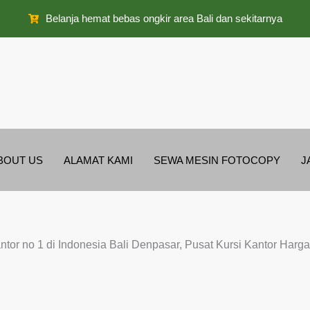
Belanja hemat bebas ongkir area Bali dan sekitarnya
BOUT US
ALAMAT KAMI
SEWA MESIN FOTOCOPY
J
antor no 1 di Indonesia Bali Denpasar, Pusat Kursi Kantor Har