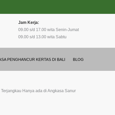
Jam Kerja:
09.00 s/d 17.00 wita Senin-Jumat
09.00 s/d 13.00 wita Sabtu
ASA PENGHANCUR KERTAS DI BALI
BLOG
ga Terjangkau Hanya ada di Angkasa Sanur