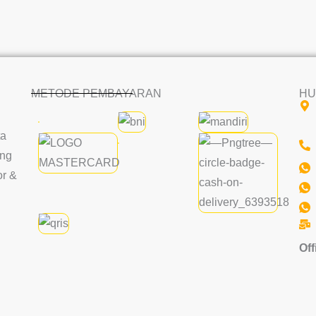
METODE PEMBAYARAN
HU
ta
ang
or &
Off