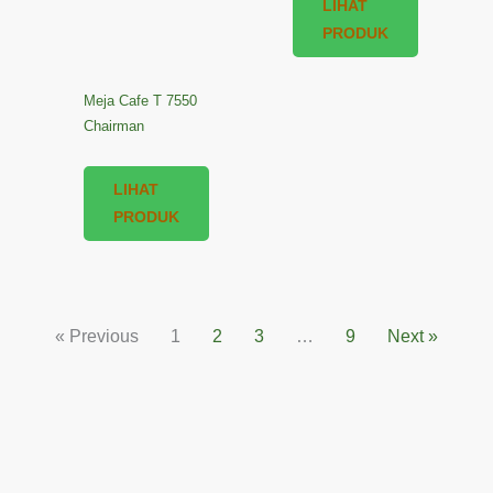
LIHAT
PRODUK
Meja Cafe T 7550
Chairman
LIHAT
PRODUK
« Previous
1
2
3
…
9
Next »