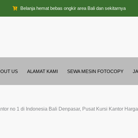
Belanja hemat bebas ongkir area Bali dan sekitarnya
OUT US
ALAMAT KAMI
SEWA MESIN FOTOCOPY
J
antor no 1 di Indonesia Bali Denpasar, Pusat Kursi Kantor Har