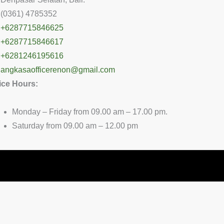
(0361) 4785352
+6287715846625
+6287715846617
+6281246195616
angkasaofficerenon@gmail.com
ice Hours:
Monday – Friday from 09.00 am – 17.00 pm.
Saturday from 09.00 am – 12.00 pm