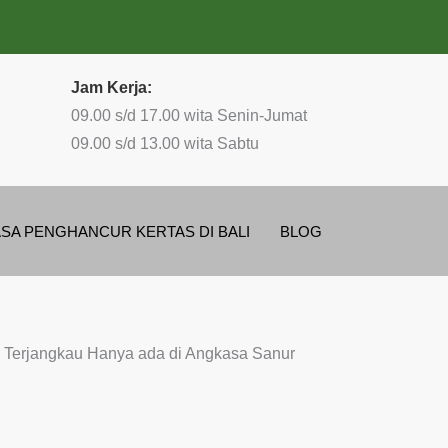
Jam Kerja:
09.00 s/d 17.00 wita Senin-Jumat
09.00 s/d 13.00 wita Sabtu
ASA PENGHANCUR KERTAS DI BALI
BLOG
ga Terjangkau Hanya ada di Angkasa Sanur