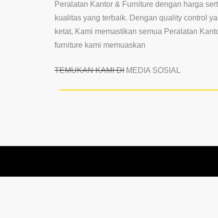
Peralatan Kantor & Furniture dengan harga ser
kualitas yang terbaik. Dengan quality control y
ketat, Kami memastikan semua Peralatan Kant
furniture kami memuaskan
TEMUKAN KAMI DI MEDIA SOSIAL
Kategori induk:
Produk Plastik
Sub-kategori:
Toples Plastik TMS