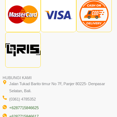
HUBUNGI KAMI
Jalan Tukad Barito timur No 7F, Panjer 80225- Denpasar
Selatan, Bali.
(0361) 4785352
+6287715846625
+6287715846617