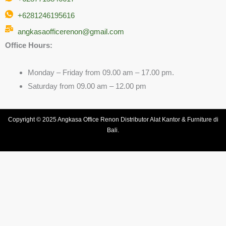
+6281246195616
angkasaofficerenon@gmail.com
Office Hours:
Monday – Friday from 09.00 am – 17.00 pm.
Saturday from 09.00 am – 12.00 pm
Copyright © 2025 Angkasa Office Renon Distributor Alat Kantor & Furniture di
Bali.
Kategori induk:
Lain-Lain
Kategori terkait:
Blueprint/Map Holding
·
Hospital Equipment
·
Kotak Kunci
·
Movieboard
·
Name Plat Holder
·
Notice Board
·
Peti Uang
·
Rak Koran