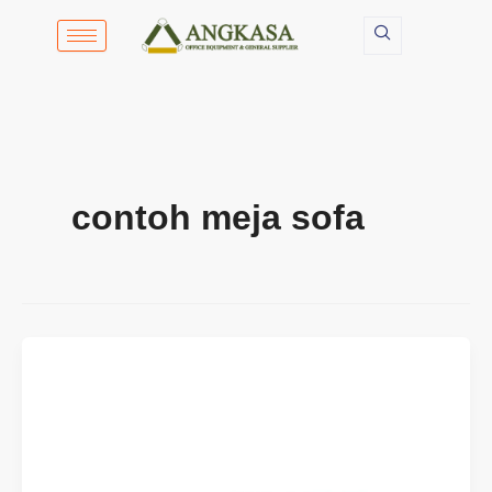
Lewati
ke
konten
contoh meja sofa