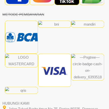
METODE PEMBAYARAN
HUBUNGI KAMI
Jalan Tukad Barito timur No 7F, Panjer 80225- Denpasar