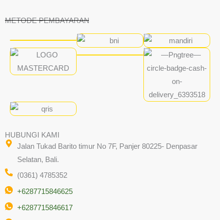
METODE PEMBAYARAN
HUBUNGI KAMI
Jalan Tukad Barito timur No 7F, Panjer 80225- Denpasar
Selatan, Bali.
(0361) 4785352
+6287715846625
+6287715846617