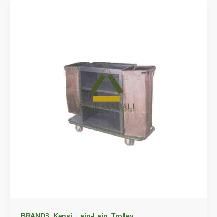
,
,
,
BRANDS
Kensi
Lain-Lain
Trolley