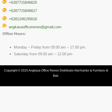
+6287715846625
+6287715846617
+6281246195616
angkasaofficerenon@gmail.com
Office Hours:
Monday – Friday from 09.00 am – 17.00 pm.
Saturday from 09.00 am – 12.00 pm
Copyright © 2025 Angkasa Office Renon Distributor Alat Kantor & Furniture di
Bali.