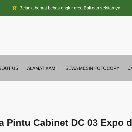
Belanja hemat bebas ongkir area Bali dan sekitarnya
BOUT US
ALAMAT KAMI
SEWA MESIN FOTOCOPY
J
a Pintu Cabinet DC 03 Expo di