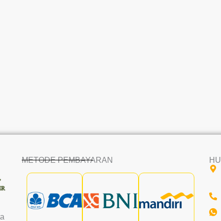
METODE PEMBAYARAN
HU
ta