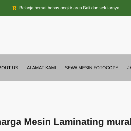
Belanja hemat bebas ongkir area Bali dan sekitarnya
BOUT US
ALAMAT KAMI
SEWA MESIN FOTOCOPY
J
harga Mesin Laminating mura