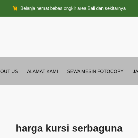
Belanja hemat bebas ongkir area Bali dan sekitarnya
OUT US
ALAMAT KAMI
SEWA MESIN FOTOCOPY
J
harga kursi serbaguna