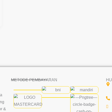
METODE PEMBAYARAN
HU
ta
ang
or &