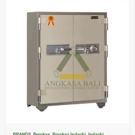
,
,
,
BRANDS
Brankas
Brankas Indachi
Indachi