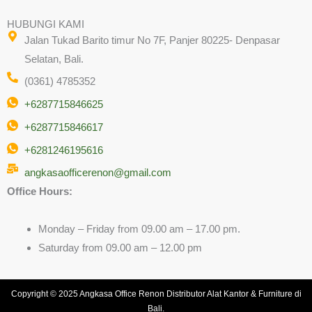
HUBUNGI KAMI
Jalan Tukad Barito timur No 7F, Panjer 80225- Denpasar
Selatan, Bali.
(0361) 4785352
+6287715846625
+6287715846617
+6281246195616
angkasaofficerenon@gmail.com
Office Hours:
Monday – Friday from 09.00 am – 17.00 pm.
Saturday from 09.00 am – 12.00 pm
Copyright © 2025 Angkasa Office Renon Distributor Alat Kantor & Furniture di
Bali.