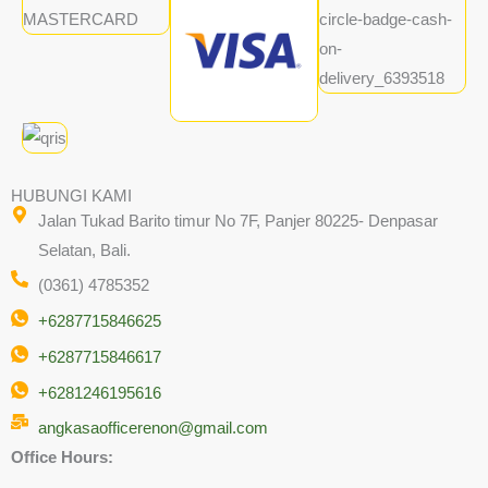
HUBUNGI KAMI
Jalan Tukad Barito timur No 7F, Panjer 80225- Denpasar
Selatan, Bali.
(0361) 4785352
+6287715846625
+6287715846617
+6281246195616
angkasaofficerenon@gmail.com
Office Hours: