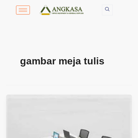
Lewati
ke
konten
gambar meja tulis