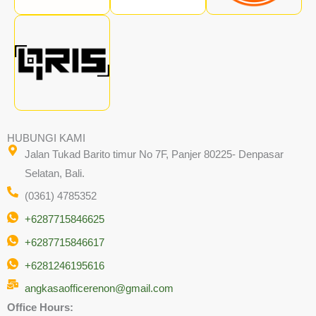
HUBUNGI KAMI
Jalan Tukad Barito timur No 7F, Panjer 80225- Denpasar
Selatan, Bali.
(0361) 4785352
+6287715846625
+6287715846617
+6281246195616
angkasaofficerenon@gmail.com
Office Hours: