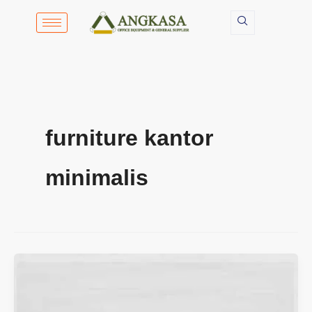
Lewati
ke
konten
furniture kantor
minimalis