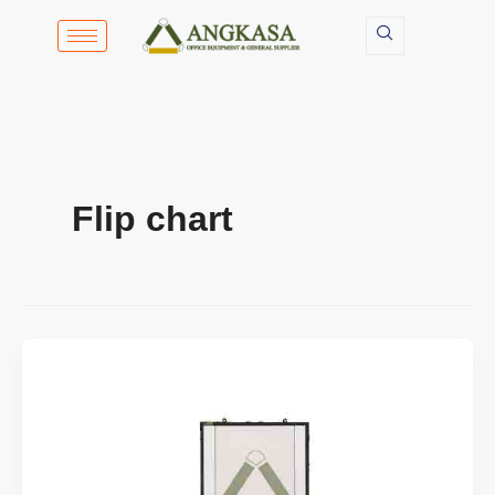
Lewati
ke
konten
Flip chart