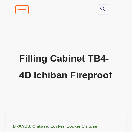
Lewati
ke
konten
Filling Cabinet TB4-
4D Ichiban Fireproof
,
,
,
BRANDS
Chitose
Locker
Locker Chitose