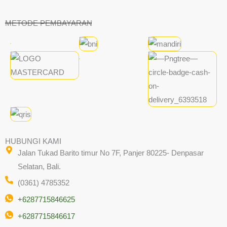
METODE PEMBAYARAN
HUBUNGI KAMI
Jalan Tukad Barito timur No 7F, Panjer 80225- Denpasar
Selatan, Bali.
(0361) 4785352
+6287715846625
+6287715846617