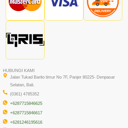
HUBUNGI KAMI
Jalan Tukad Barito timur No 7F, Panjer 80225- Denpasar
Selatan, Bali.
(0361) 4785352
+6287715846625
+6287715846617
+6281246195616