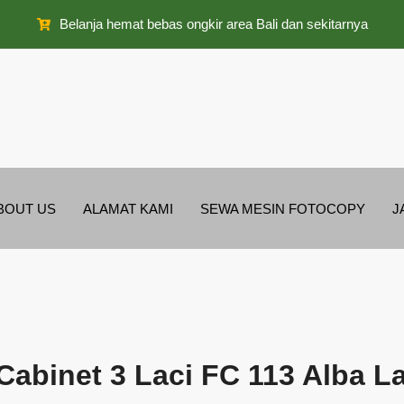
Belanja hemat bebas ongkir area Bali dan sekitarnya
BOUT US
ALAMAT KAMI
SEWA MESIN FOTOCOPY
J
g Cabinet 3 Laci FC 113 Alba 