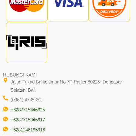
HUBUNGI KAMI
Jalan Tukad Barito timur No 7F, Panjer 80225- Denpasar
Selatan, Bali.
(0361) 4785352
+6287715846625
+6287715846617
+6281246195616