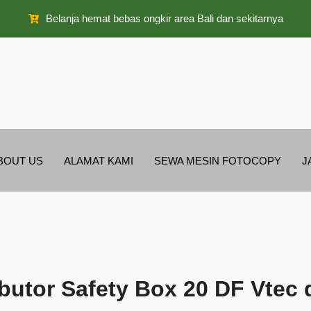
Belanja hemat bebas ongkir area Bali dan sekitarnya
BOUT US
ALAMAT KAMI
SEWA MESIN FOTOCOPY
J
ibutor Safety Box 20 DF Vtec d