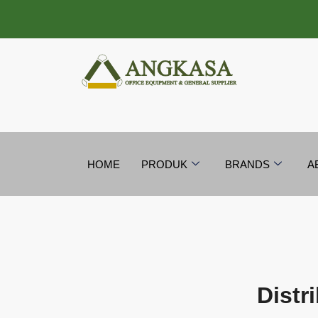
Lewati
ke
konten
HOME
PRODUK
BRANDS
A
Distr