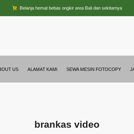
Belanja hemat bebas ongkir area Bali dan sekitarnya
BOUT US
ALAMAT KAMI
SEWA MESIN FOTOCOPY
J
brankas video