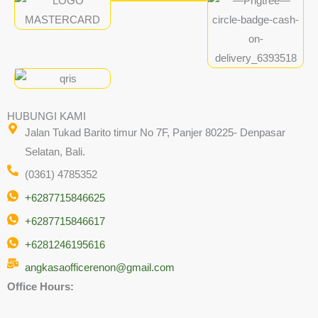
HUBUNGI KAMI
Jalan Tukad Barito timur No 7F, Panjer 80225- Denpasar
Selatan, Bali.
(0361) 4785352
+6287715846625
+6287715846617
+6281246195616
angkasaofficerenon@gmail.com
Office Hours: