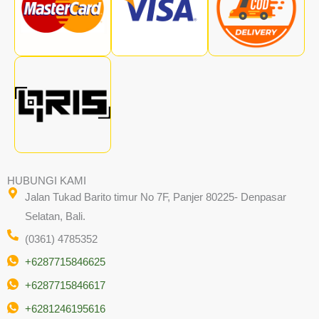
HUBUNGI KAMI
Jalan Tukad Barito timur No 7F, Panjer 80225- Denpasar
Selatan, Bali.
(0361) 4785352
+6287715846625
+6287715846617
+6281246195616