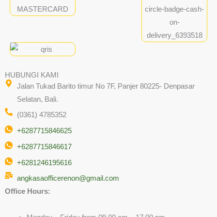
HUBUNGI KAMI
Jalan Tukad Barito timur No 7F, Panjer 80225- Denpasar
Selatan, Bali.
(0361) 4785352
+6287715846625
+6287715846617
+6281246195616
angkasaofficerenon@gmail.com
Office Hours: