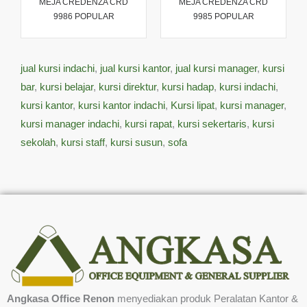
MEJA CREDENZA CRD
MEJA CREDENZA CRD
9986 POPULAR
9985 POPULAR
jual kursi indachi
,
jual kursi kantor
,
jual kursi manager
,
kursi
bar
,
kursi belajar
,
kursi direktur
,
kursi hadap
,
kursi indachi
,
kursi kantor
,
kursi kantor indachi
,
Kursi lipat
,
kursi manager
,
kursi manager indachi
,
kursi rapat
,
kursi sekertaris
,
kursi
sekolah
,
kursi staff
,
kursi susun
,
sofa
Angkasa Office Renon
menyediakan produk Peralatan Kantor &